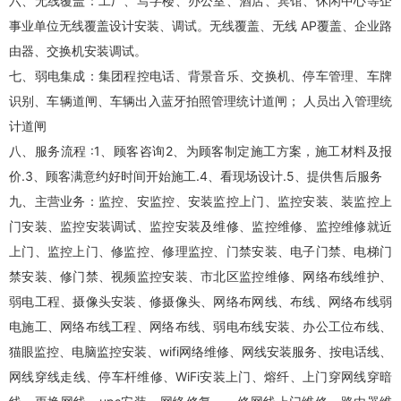
六、无线覆盖：工厂、写字楼、办公室、酒店、宾馆、休闲中心等企
事业单位无线覆盖设计安装、调试。无线覆盖、无线 AP覆盖、企业路
由器、交换机安装调试。
七、弱电集成：集团程控电话、背景音乐、交换机、停车管理、车牌
识别、车辆道闸、车辆出入蓝牙拍照管理统计道闸； 人员出入管理统
计道闸
八、服务流程 :1、顾客咨询2、为顾客制定施工方案，施工材料及报
价.3、顾客满意约好时间开始施工.4、看现场设计.5、提供售后服务
九、主营业务：监控、安监控、安装监控上门、监控安装、装监控上
门安装、监控安装调试、监控安装及维修、
监控维修
、
监控维修
就近
上门、监控上门、修监控、修理监控、门禁安装、电子门禁、电梯门
禁安装、修门禁、视频监控安装、市北区
监控维修
、网络布线维护、
弱电工程、摄像头安装、修摄像头、网络布网线、布线、网络布线弱
电施工、网络布线工程、网络布线、弱电布线安装、办公工位布线、
猫眼监控、电脑监控安装、wifi网络维修、网线安装服务、按电话线、
网线穿线走线、停车杆维修、WiFi安装上门、熔纤、上门穿网线穿暗