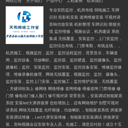
网站公告
关于我们
产品中心
工程案例
联系我们
专业安防监控，机房布线 弱电施工 车牌
识别 投影机安装 道闸维修安装 可视对讲
音响功放安装 机柜整理 车牌识别 熔接光
缆 监控维修，视频会议，机房建设 系统
集成 无线覆盖，安装监控，上门安监控，
监控综合布线，门禁考勤，布线走线，，
机房施工，视频监控，监控，监控远程监控，背景音乐，车辆道
闸，监控设备、功放喇叭、监控器、监控硬盘、监控摄像头、监控
摄像机；监控、安装监控、监控安装、监控设备安装、维修监控修
理、维修录像机修理、网络无线覆盖，视频监控、监控、摄像头，
监控安装，监控上门安装，监控施工，监控维护安装，无线覆盖
，关键词给加上 修网络 网络维修 道闸维修 维修道闸 门禁维修 修
门禁 修电动门修人脸门 修可视对讲 背景音乐 ，安装调试智能家居
系统 安装led大屏拼接屏 也给增加上，还有网络维护 别墅可视对
讲系统 网络无线覆盖 光纤熔接，功放喇叭 ，智能家居系统 拼接屏
安装调试维修 ，Led大屏安装维修，智能家居安装调试 拼接屏安
装，音响视频会议安装专业人员，先施工，满意后付款！成立十五