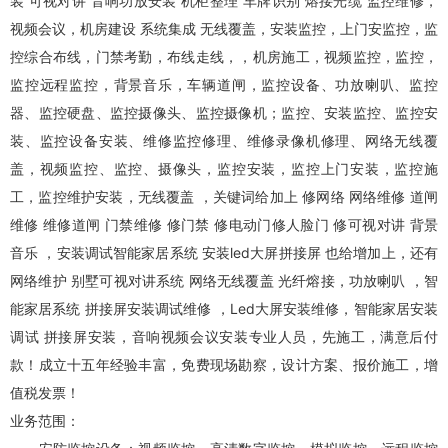
装 可视对讲 音响功放安装 机柜整理 车牌识别 熔接光缆
监控维修
，
视频会议，机房建设 系统集成 无线覆盖，安装监控，上门安监控，监
控综合布线，门禁考勤，布线走线，，机房施工，视频监控，监控，
监控远程监控，背景音乐，车辆道闸，监控设备、功放喇叭、监控
器、监控硬盘、监控摄像头、监控摄像机；监控、安装监控、监控安
装、监控设备安装、维修监控修理、维修录像机修理、网络无线覆
盖，视频监控、监控、摄像头，监控安装，监控上门安装，监控施
工，监控维护安装，无线覆盖 ，关键词给加上 修网络 网络维修 道闸
维修 维修道闸 门禁维修 修门禁 修电动门修人脸门 修可视对讲 背景
音乐 ，安装调试智能家居系统 安装led大屏拼接屏 也给增加上，还有
网络维护 别墅可视对讲系统 网络无线覆盖 光纤熔接，功放喇叭 ，智
能家居系统 拼接屏安装调试维修 ，Led大屏安装维修，智能家居安装
调试 拼接屏安装，音响视频会议安装专业人员，先施工，满意后付
款！成立十五年经验丰富，免费现场勘察，设计方案、报价施工，增
值税发票！
业务范围：