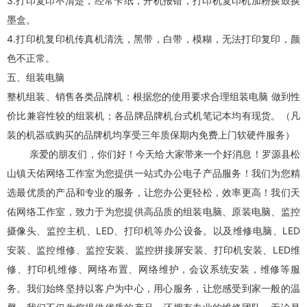
3.打印复印不清楚，经常卡纸，开机报错，打印机复印机加粉换鼓换
墨盒。
4.打印机复印机传真机清洗，黑带，白带，模糊，无法打印复印，颜
色不正常。
五、组装电脑
整机组装、销售各类品牌机：根据您的使用要求合理组装电脑 做到性
价比兼容性较的组装机；各品牌品牌机台式机笔记本均有现货。（凡
装的机器或购买的品牌机均享受三年质保期内免费上门软硬件服务）
亲爱的朋友们，你们好！今天给大家带来一个好消息！
罗源
县松
山镇
天佑网络工作室
为您提供一站式办公电子产品服务！我们为您精
选最优质的产品和专业的服务，让您办公更轻松，效率更高！我们
天
佑网络工作室
，致力于为您提供高品质的组装电脑、原装电脑、监控
摄像头、监控主机、LED、打印机等办公设备。以及维修电脑、LED
安装、
监控维修
、监控安装、监控拼接屏安装、打印机安装、
LED维
修
、
打印机维修
、网络布置、网络维护，会议系统安装，维修等服
务。我们始终坚持以客户为中心，用心服务，让您感受到家一般的温