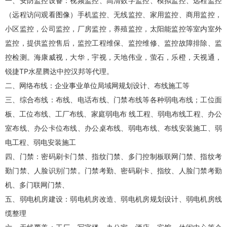
一、安防监控设备：视频监控、高清数字监控、模拟监控、远程监控
（远程访问观看图像）手机监控、无线监控、家用监控、商用监控，
小区监控，公司监控，厂房监控，养殖监控，太阳能监控等室内室外
监控，提供监控售后，监控工程维保、
监控维修
、监控故障排除、监
控检测。海康威视，大华，宇视，天地伟业，萤石，乐橙，天视通，
锐捷TP水星腾达中控汉邦等代理。
二、网络布线：企业事业单位局域网规划设计、布线施工等
三、综合布线：布线、电话布线、门禁布线等各种弱电布线；工位面
板、工位布线、工厂布线、家庭弱电布 线工程、弱电布线工程、办公
室布线、办公卡位布线、办公桌布线、弱电布线、布线安装施工、弱
电工程、弱电安装施工
四、门禁：密码刷卡门禁、指纹门禁、多门控制板联网门禁、指纹考
勤门禁、人脸识别门禁。门禁考勤、密码刷卡、指纹、人脸门禁考勤
机、多门联网门禁、
五、弱电机房建设：弱电机房改造、弱电机房规划设计、弱电机房线
缆整理