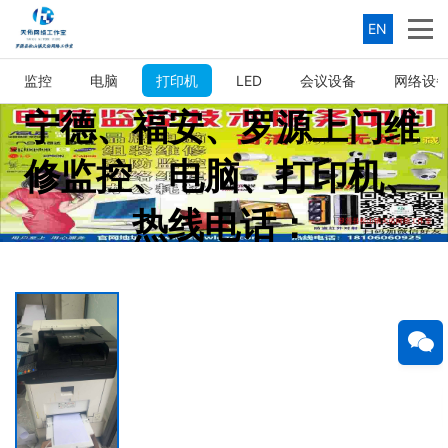
EN
监控
电脑
打印机
LED
会议设备
网络设
宁德、福安、罗源上门维
修监控、电脑、打印机、
热线电话：
18106060925（微信同
号）