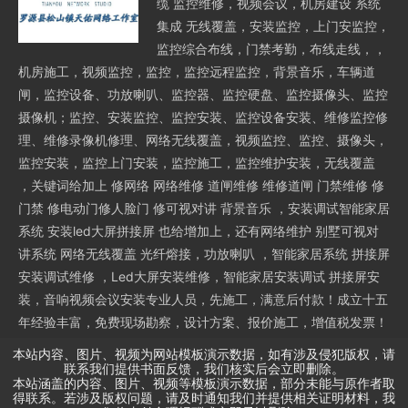
缆 监控维修，视频会议，机房建设 系统
集成 无线覆盖，安装监控，上门安监控，
监控综合布线，门禁考勤，布线走线，，
机房施工，视频监控，监控，监控远程监控，背景音乐，车辆道
闸，监控设备、功放喇叭、监控器、监控硬盘、监控摄像头、监控
摄像机；监控、安装监控、监控安装、监控设备安装、维修监控修
理、维修录像机修理、网络无线覆盖，视频监控、监控、摄像头，
监控安装，监控上门安装，监控施工，监控维护安装，无线覆盖
，关键词给加上 修网络 网络维修 道闸维修 维修道闸 门禁维修 修
门禁 修电动门修人脸门 修可视对讲 背景音乐 ，安装调试智能家居
系统 安装led大屏拼接屏 也给增加上，还有网络维护 别墅可视对
讲系统 网络无线覆盖 光纤熔接，功放喇叭 ，智能家居系统 拼接屏
安装调试维修 ，Led大屏安装维修，智能家居安装调试 拼接屏安
装，音响视频会议安装专业人员，先施工，满意后付款！成立十五
年经验丰富，免费现场勘察，设计方案、报价施工，增值税发票！
本站内容、图片、视频为网站模板演示数据，如有涉及侵犯版权，请
联系我们提供书面反馈，我们核实后会立即删除。
本站涵盖的内容、图片、视频等模板演示数据，部分未能与原作者取
得联系。若涉及版权问题，请及时通知我们并提供相关证明材料，我