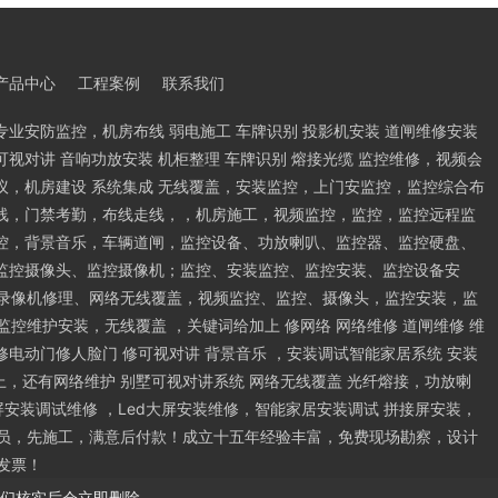
产品中心
工程案例
联系我们
专业安防监控，机房布线 弱电施工 车牌识别 投影机安装 道闸维修安装
可视对讲 音响功放安装 机柜整理 车牌识别 熔接光缆 监控维修，视频会
议，机房建设 系统集成 无线覆盖，安装监控，上门安监控，监控综合布
线，门禁考勤，布线走线，，机房施工，视频监控，监控，监控远程监
控，背景音乐，车辆道闸，监控设备、功放喇叭、监控器、监控硬盘、
监控摄像头、监控摄像机；监控、安装监控、监控安装、监控设备安
录像机修理、网络无线覆盖，视频监控、监控、摄像头，监控安装，监
控维护安装，无线覆盖 ，关键词给加上 修网络 网络维修 道闸维修 维
 修电动门修人脸门 修可视对讲 背景音乐 ，安装调试智能家居系统 安装
加上，还有网络维护 别墅可视对讲系统 网络无线覆盖 光纤熔接，功放喇
屏安装调试维修 ，Led大屏安装维修，智能家居安装调试 拼接屏安装，
员，先施工，满意后付款！成立十五年经验丰富，免费现场勘察，设计
发票！
们核实后会立即删除。