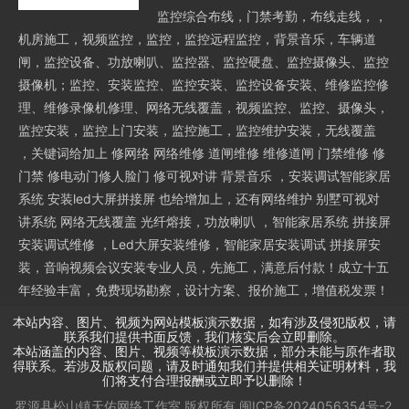
监控综合布线，门禁考勤，布线走线，，
机房施工，视频监控，监控，监控远程监控，背景音乐，车辆道
闸，监控设备、功放喇叭、监控器、监控硬盘、监控摄像头、监控
摄像机；监控、安装监控、监控安装、监控设备安装、维修监控修
理、维修录像机修理、网络无线覆盖，视频监控、监控、摄像头，
监控安装，监控上门安装，监控施工，监控维护安装，无线覆盖
，关键词给加上 修网络 网络维修 道闸维修 维修道闸 门禁维修 修
门禁 修电动门修人脸门 修可视对讲 背景音乐 ，安装调试智能家居
系统 安装led大屏拼接屏 也给增加上，还有网络维护 别墅可视对
讲系统 网络无线覆盖 光纤熔接，功放喇叭 ，智能家居系统 拼接屏
安装调试维修 ，Led大屏安装维修，智能家居安装调试 拼接屏安
装，音响视频会议安装专业人员，先施工，满意后付款！成立十五
年经验丰富，免费现场勘察，设计方案、报价施工，增值税发票！
本站内容、图片、视频为网站模板演示数据，如有涉及侵犯版权，请
联系我们提供书面反馈，我们核实后会立即删除。
本站涵盖的内容、图片、视频等模板演示数据，部分未能与原作者取
得联系。若涉及版权问题，请及时通知我们并提供相关证明材料，我
们将支付合理报酬或立即予以删除！
罗源县松山镇天佑网络工作室
版权所有
闽ICP备2024056354号-2